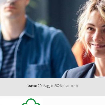
Data:
20 Maggio 2026
08:20
-
09:50