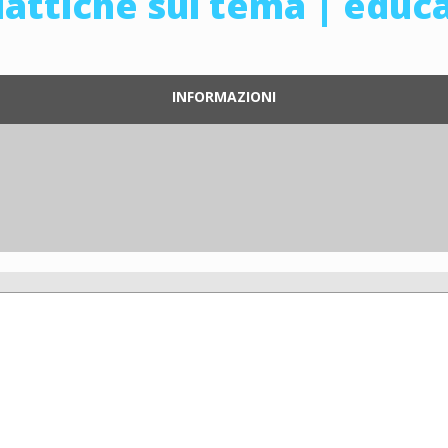
dattiche sul tema | educ
INFORMAZIONI