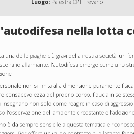
Luogo:
Palestra CPT Trevano
'autodifesa nella lotta c
 una delle piaghe più gravi della nostra società, un fen
sto scenario allarmante, l'autodifesa emerge come uno
zione.
ersonale non si limita alla dimensione puramente fisica
e consapevolezza del proprio corpo, fiducia in se stess
i insegnano non solo come reagire in caso di aggressi
averso l'osservazione dell'ambiente circostante e l'adozi
no è da sempre sensibile a questa tematica e riconosce l
ggersi. Per offrire un valido contrasto al dilagante fen