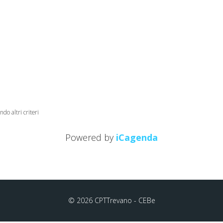
ndo altri criteri
Powered by
iCagenda
© 2026 CPTTrevano - CEBe